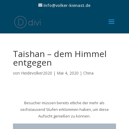
Info@volker-kienast.de
Taishan – dem Himmel
entgegen
von
Heidevolker2020
|
Mai 4, 2020
|
China
Besucher müssen bereits etliche der mehr als
sechstausend Stufen erklommen haben, um diese
Aufsicht genießen zu können.