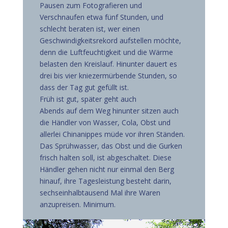
Pausen zum Fotografieren und
Verschnaufen etwa fünf Stunden, und
schlecht beraten ist, wer einen
Geschwindigkeitsrekord aufstellen möchte,
denn die Luftfeuchtigkeit und die Wärme
belasten den Kreislauf. Hinunter dauert es
drei bis vier kniezermürbende Stunden, so
dass der Tag gut gefüllt ist.
Früh ist gut, später geht auch
Abends auf dem Weg hinunter sitzen auch
die Händler von Wasser, Cola, Obst und
allerlei Chinanippes müde vor ihren Ständen.
Das Sprühwasser, das Obst und die Gurken
frisch halten soll, ist abgeschaltet. Diese
Händler gehen nicht nur einmal den Berg
hinauf, ihre Tagesleistung besteht darin,
sechseinhalbtausend Mal ihre Waren
anzupreisen. Minimum.