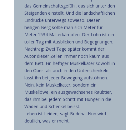
das Gemeinschaftsgefühl, das sich unter den
Steigenden einstellt. Und die landschaftlichen
Eindrücke unterwegs sowieso. Diesen
heiligen Berg sollte man sich Meter für
Meter 1534 Mal erkämpfen. Der Lohn ist ein
toller Tag mit Ausblicken und Begegnungen.
Nachtrag: Zwei Tage später kommt der
Autor dieser Zeilen immer noch kaum aus
dem Bett. Ein heftiger Muskelkater sowohl in
den Ober- als auch in den Unterschenkeln
lässt ihn bei jeder Bewegung aufstöhnen.
Nein, kein Muskelkater, sondern ein
Muskellöwe, ein ausgewachsenes Raubtier,
das ihm bei jedem Schritt mit Hunger in die
Waden und Schenkel beisst.
Leben ist Leiden, sagt Buddha. Nun wird
deutlich, was er meint.