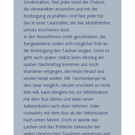
Sendestation, fast jeder nutzt die Chance,
die Verwandten anzurufen und mit der
Besteigung zu prahlen. Und fast jeder tut
das in einer Lautstärke, die das Mobiltelefon
unnütz erscheinen lässt.
In den Reiseführern steht geschrieben, die
Bergwanderer sollen sich möglichst früh an
die Besteigung des Taishan wagen. Doch es
geht auch später. Selbst beim Abstieg am
späten Nachmittag kommen uns noch
Wanderer entgegen, die heute hinauf und
wieder hinab wollen. Mit Taschenlampe ist
dies zwar möglich, ratsam erscheint es nicht.
Wer will, kann übrigens bis zur Mittelstation
mit dem Bus fahren und dann einen
Kabinenbahn nach oben nehmen. Oder
rückwärts mit dem Bus ab der Mittelstation
nach unten fahren. Doch er würde das
Lachen und das fröhliche Gekeuche der
vielen chinesischen Touristen verpassen und