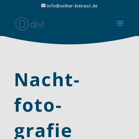
Info@volker-kienast.de
Nacht-
foto-
grafie