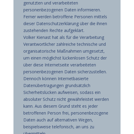
genutzten und verarbeiteten
personenbezogenen Daten informieren.
Ferner werden betroffene Personen mittels
dieser Datenschutzerklärung über die ihnen
zustehenden Rechte aufgeklärt.
Volker Kienast hat als für die Verarbeitung
Verantwortlicher zahlreiche technische und
organisatorische Maßnahmen umgesetzt,
um einen möglichst lückenlosen Schutz der
über diese Internetseite verarbeiteten
personenbezogenen Daten sicherzustellen.
Dennoch können Internetbasierte
Datenübertragungen grundsätzlich
Sicherheitslücken aufweisen, sodass ein
absoluter Schutz nicht gewährleistet werden
kann. Aus diesem Grund steht es jeder
betroffenen Person frei, personenbezogene
Daten auch auf alternativen Wegen,
beispielsweise telefonisch, an uns zu
übermitteln.