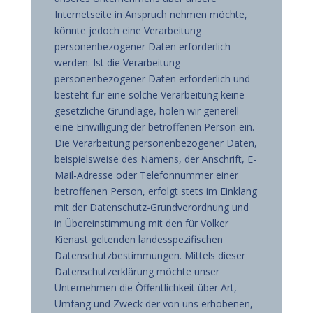
Internetseite in Anspruch nehmen möchte,
könnte jedoch eine Verarbeitung
personenbezogener Daten erforderlich
werden. Ist die Verarbeitung
personenbezogener Daten erforderlich und
besteht für eine solche Verarbeitung keine
gesetzliche Grundlage, holen wir generell
eine Einwilligung der betroffenen Person ein.
Die Verarbeitung personenbezogener Daten,
beispielsweise des Namens, der Anschrift, E-
Mail-Adresse oder Telefonnummer einer
betroffenen Person, erfolgt stets im Einklang
mit der Datenschutz-Grundverordnung und
in Übereinstimmung mit den für Volker
Kienast geltenden landesspezifischen
Datenschutzbestimmungen. Mittels dieser
Datenschutzerklärung möchte unser
Unternehmen die Öffentlichkeit über Art,
Umfang und Zweck der von uns erhobenen,