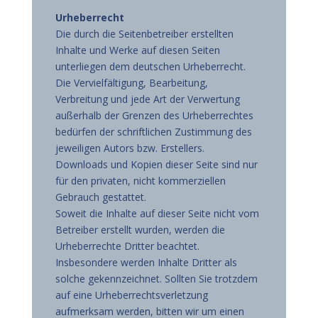
Urheberrecht
Die durch die Seitenbetreiber erstellten
Inhalte und Werke auf diesen Seiten
unterliegen dem deutschen Urheberrecht.
Die Vervielfältigung, Bearbeitung,
Verbreitung und jede Art der Verwertung
außerhalb der Grenzen des Urheberrechtes
bedürfen der schriftlichen Zustimmung des
jeweiligen Autors bzw. Erstellers.
Downloads und Kopien dieser Seite sind nur
für den privaten, nicht kommerziellen
Gebrauch gestattet.
Soweit die Inhalte auf dieser Seite nicht vom
Betreiber erstellt wurden, werden die
Urheberrechte Dritter beachtet.
Insbesondere werden Inhalte Dritter als
solche gekennzeichnet. Sollten Sie trotzdem
auf eine Urheberrechtsverletzung
aufmerksam werden, bitten wir um einen