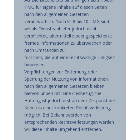
TMG für eigene Inhalte auf diesen Seiten
nach den allgemeinen Gesetzen
verantwortlich. Nach §§ 8 bis 10 TMG sind
wir als Diensteanbieter jedoch nicht
verpflichtet, übermittelte oder gespeicherte
fremde Informationen zu überwachen oder
nach Umständen zu
forschen, die auf eine rechtswidrige Tätigkeit
hinweisen.
Verpflichtungen zur Entfernung oder
Sperrung der Nutzung von Informationen
nach den allgemeinen Gesetzen bleiben
hiervon unberührt. Eine diesbezügliche
Haftung ist jedoch erst ab dem Zeitpunkt der
Kenntnis einer konkreten Rechtsverletzung
möglich. Bei Bekanntwerden von
entsprechenden Rechtsverletzungen werden
wir diese Inhalte umgehend entfernen.