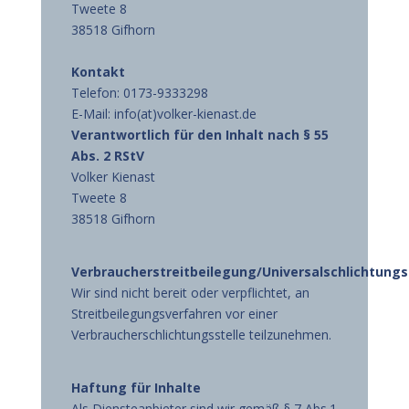
Tweete 8
38518 Gifhorn
Kontakt
Telefon: 0173-9333298
E-Mail: info(at)volker-kienast.de
Verantwortlich für den Inhalt nach § 55
Abs. 2 RStV
Volker Kienast
Tweete 8
38518 Gifhorn
Verbraucherstreitbeilegung/Universalschlichtungs
Wir sind nicht bereit oder verpflichtet, an
Streitbeilegungsverfahren vor einer
Verbraucherschlichtungsstelle teilzunehmen.
Haftung für Inhalte
Als Diensteanbieter sind wir gemäß § 7 Abs.1