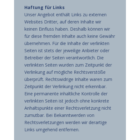
Haftung für Links
Unser Angebot enthält Links zu externen
Websites Dritter, auf deren Inhalte wir
keinen Einfluss haben. Deshalb können wir
für diese fremden Inhalte auch keine Gewähr
übernehmen. Für die Inhalte der verlinkten
Seiten ist stets der jeweilige Anbieter oder
Betreiber der Seiten verantwortlich. Die
verlinkten Seiten wurden zum Zeitpunkt der
Verlinkung auf mögliche Rechtsverstöße
überprüft. Rechtswidrige Inhalte waren zum
Zeitpunkt der Verlinkung nicht erkennbar.
Eine permanente inhaltliche Kontrolle der
verlinkten Seiten ist jedoch ohne konkrete
Anhaltspunkte einer Rechtsverletzung nicht
zumutbar. Bei Bekanntwerden von
Rechtsverletzungen werden wir derartige
Links umgehend entfernen.